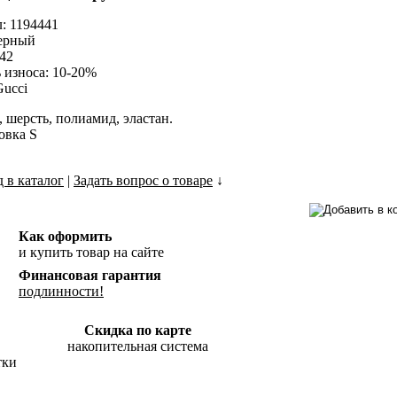
: 1194441
ерный
 42
 износа: 10-20%
Gucci
, шерсть, полиамид, эластан.
овка S
 в каталог
|
Задать вопрос о товаре
↓
Как оформить
и купить товар на сайте
Финансовая гарантия
подлинности!
Скидка по карте
накопительная система
тки