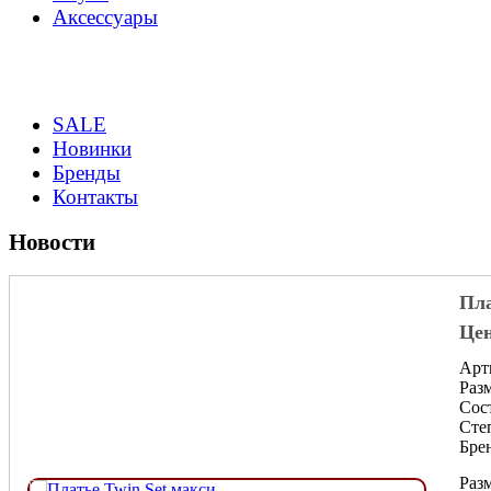
Аксессуары
SALE
Новинки
Бренды
Контакты
Новости
Пла
Цен
Арт
Разм
Сос
Сте
Брен
Раз