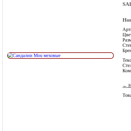
SA
Нов
Арт
Цве
Разм
Сте
Бре
Текс
Стел
Ком
← Н
Това