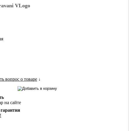
ravani VLogo
ая
ть вопрос о товаре
↓
ть
ар на сайте
 гарантия
!