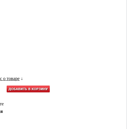
с о товаре
↓
те
ия