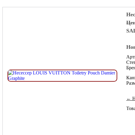
Нес
Цен
SA
Нов
Арт
Сте
Бре
Канв
Раз
← Н
Това