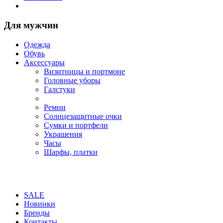
Для мужчин
Одежда
Обувь
Аксессуары
Визитницы и портмоне
Головные уборы
Галстуки
Ремни
Солнцезащитные очки
Сумки и портфели
Украшения
Часы
Шарфы, платки
SALE
Новинки
Бренды
Контакты