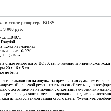
а в стиле репортера BOSS
: 9 000 руб.
кул: 1184871
: Голубой
в: Кожа натуральная
нь износа: 10-20%
: Hugo Boss
 в стиле репортера от BOSS, выполненная из итальянской кожи 
ры 20 x 16 x 5 см
ке не была
ая и шелковистая на ощупь, эта премиальная сумка имеет осно
улируемый плечевой ремень из темно-синей тесьмы для комфорт
исью с логотипом на на молнии с открытым внутренним кармано
 через плечо украшена металлизированной надписью с логотипом
адка из искусственной замши серого цвета. Фурнитура серебрис
ад в каталог
|
Задать вопрос о товаре
↓