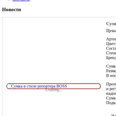
Новости
Сумк
Цена
Арти
Цвет
Соста
Степе
Бренд
Сумка
Разме
В нос
Прочн
и рег
Loading...
надп
Сумка
Подкл
← Наз