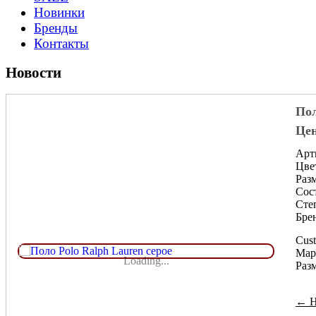
Новинки
Бренды
Контакты
Новости
Пол
Цен
Арт
Цве
Разм
Сос
Сте
Брен
Cust
Мар
Loading...
Раз
← Н