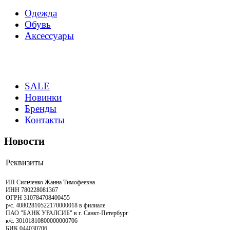
Одежда
Обувь
Аксессуары
SALE
Новинки
Бренды
Контакты
Новости
Реквизиты
ИП Сильченко Жанна Тимофеевна
ИНН 780228081367
ОГРН 310784708400455
р/с. 40802810522170000018 в филиале
ПАО "БАНК УРАЛСИБ" в г. Санкт-Петербург
к/с. 30101810800000000706
БИК 044030706