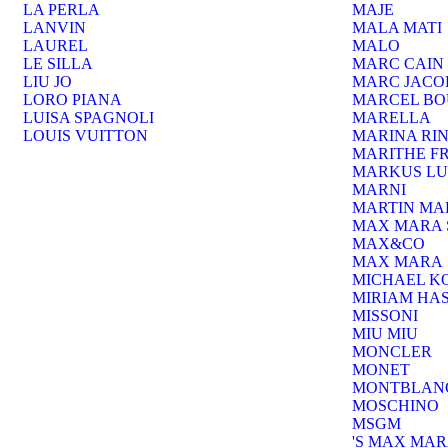
LA PERLA
MAJE
LANVIN
MALA MATI
LAUREL
MALO
LE SILLA
MARC CAIN
LIU JO
MARC JACO
LORO PIANA
MARCEL B
LUISA SPAGNOLI
MARELLA
LOUIS VUITTON
MARINA RI
MARITHE F
MARKUS LU
MARNI
MARTIN MA
MAX MARA 
MAX&CO
MAX MARA
MICHAEL K
MIRIAM HA
MISSONI
MIU MIU
MONCLER
MONET
MONTBLAN
MOSCHINO
MSGM
'S MAX MA