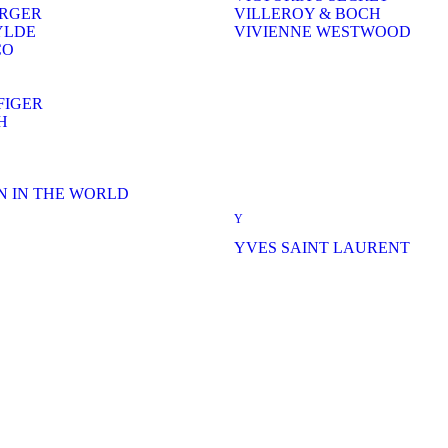
ERGER
VILLEROY & BOCH
YLDE
VIVIENNE WESTWOOD
CO
FIGER
H
 IN THE WORLD
Y
YVES SAINT LAURENT