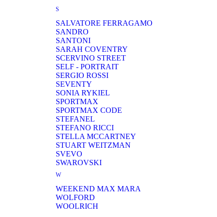
S
SALVATORE FERRAGAMО
SANDRO
SANTONI
SARAH COVENTRY
SCERVINO STREET
SELF - PORTRAIT
SERGIO ROSSI
SEVENTY
SONIA RYKIEL
SPORTMAX
SPORTMAX CODE
STEFANEL
STEFANO RICCI
STELLA MCCARTNEY
STUART WEITZMAN
SVEVO
SWAROVSKI
W
WEEKEND MAX MARA
WOLFORD
WOOLRICH