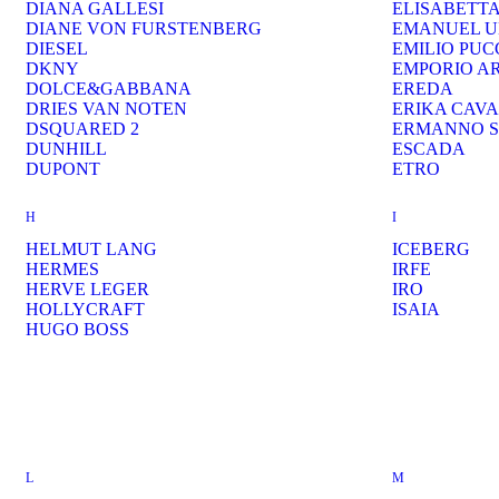
DIANA GALLESI
ELISABETT
DIANE VON FURSTENBERG
EMANUEL 
DIESEL
EMILIO PUC
DKNY
EMPORIO A
DOLCE&GABBANA
EREDA
DRIES VAN NOTEN
ERIKA CAVA
DSQUARED 2
ERMANNO S
DUNHILL
ESCADA
DUPONT
ETRO
H
I
HELMUT LANG
ICEBERG
HERMES
IRFE
HERVE LEGER
IRO
HOLLYCRAFT
ISAIA
HUGO BOSS
L
M