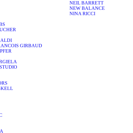
NEIL BARRETT
NEW BALANCE
NINA RICCI
BS
OUCHER
NALDI
RANCOIS GIRBAUD
PFER
RGIELA
STUDIO
ORS
SKELL
C
RA