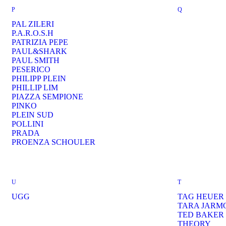
P
Q
PAL ZILERI
P.A.R.O.S.H
PATRIZIA PEPE
PAUL&SHARK
PAUL SMITH
PESERICO
PHILIPP PLEIN
PHILLIP LIM
PIAZZA SEMPIONE
PINKO
PLEIN SUD
POLLINI
PRADA
PROENZA SCHOULER
U
T
UGG
TAG HEUER
TARA JARM
TED BAKER
THEORY