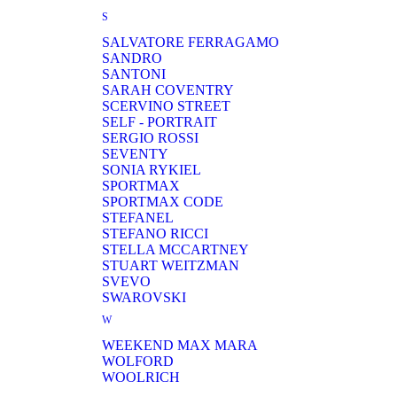
S
SALVATORE FERRAGAMО
SANDRO
SANTONI
SARAH COVENTRY
SCERVINO STREET
SELF - PORTRAIT
SERGIO ROSSI
SEVENTY
SONIA RYKIEL
SPORTMAX
SPORTMAX CODE
STEFANEL
STEFANO RICCI
STELLA MCCARTNEY
STUART WEITZMAN
SVEVO
SWAROVSKI
W
WEEKEND MAX MARA
WOLFORD
WOOLRICH