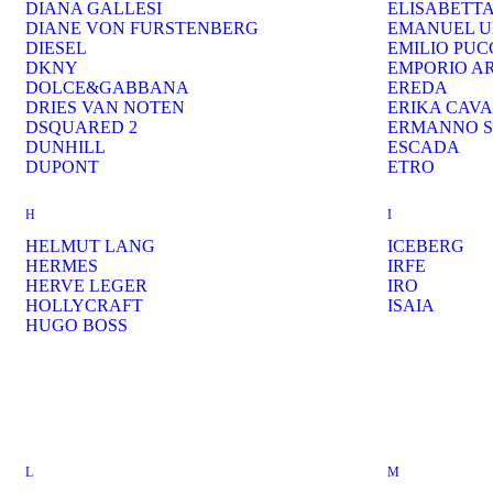
DIANA GALLESI
ELISABETT
DIANE VON FURSTENBERG
EMANUEL 
DIESEL
EMILIO PUC
DKNY
EMPORIO A
DOLCE&GABBANA
EREDA
DRIES VAN NOTEN
ERIKA CAVA
DSQUARED 2
ERMANNO S
DUNHILL
ESCADA
DUPONT
ETRO
H
I
HELMUT LANG
ICEBERG
HERMES
IRFE
HERVE LEGER
IRO
HOLLYCRAFT
ISAIA
HUGO BOSS
L
M