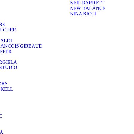
NEIL BARRETT
NEW BALANCE
NINA RICCI
BS
OUCHER
NALDI
RANCOIS GIRBAUD
PFER
RGIELA
STUDIO
ORS
SKELL
C
RA