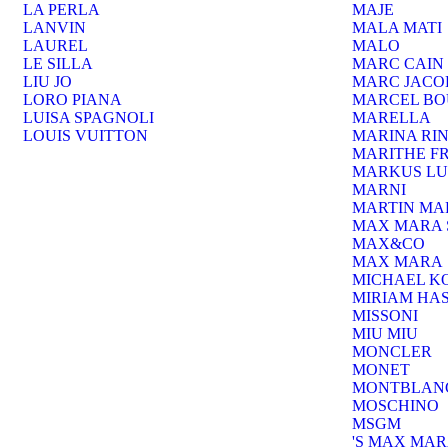
LA PERLA
MAJE
LANVIN
MALA MATI
LAUREL
MALO
LE SILLA
MARC CAIN
LIU JO
MARC JACO
LORO PIANA
MARCEL B
LUISA SPAGNOLI
MARELLA
LOUIS VUITTON
MARINA RI
MARITHE F
MARKUS LU
MARNI
MARTIN MA
MAX MARA 
MAX&CO
MAX MARA
MICHAEL K
MIRIAM HA
MISSONI
MIU MIU
MONCLER
MONET
MONTBLAN
MOSCHINO
MSGM
'S MAX MA