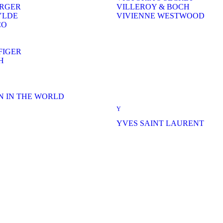
ERGER
VILLEROY & BOCH
YLDE
VIVIENNE WESTWOOD
CO
FIGER
H
 IN THE WORLD
Y
YVES SAINT LAURENT