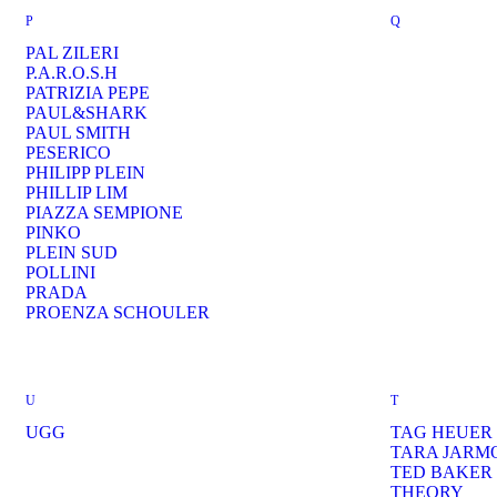
P
Q
PAL ZILERI
P.A.R.O.S.H
PATRIZIA PEPE
PAUL&SHARK
PAUL SMITH
PESERICO
PHILIPP PLEIN
PHILLIP LIM
PIAZZA SEMPIONE
PINKO
PLEIN SUD
POLLINI
PRADA
PROENZA SCHOULER
U
T
UGG
TAG HEUER
TARA JARM
TED BAKER
THEORY